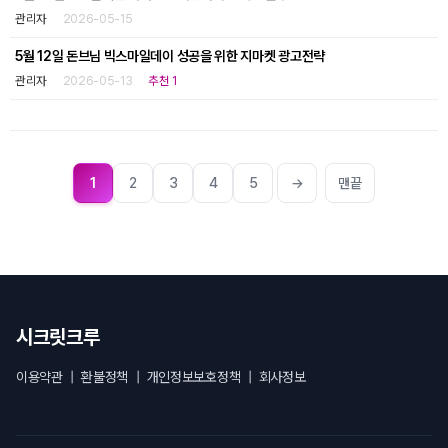
관리자
2026-05-15
5월 12일 돈브님 빅스마일데이 성공을 위한 지마켓 광고전략
관리자
2026-05-13
추천 1
1
2
3
4
5
→
맨끝
시크릿크루
이용약관
|
환불정책
|
개인정보보호정책
|
회사정보