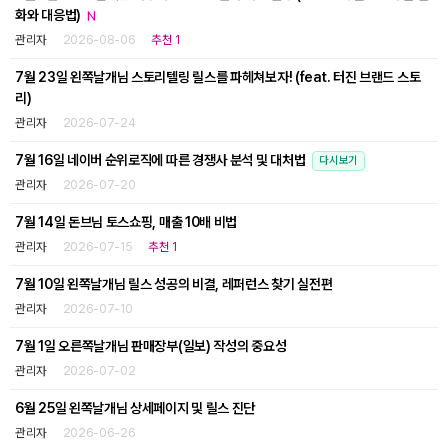
화와 대응법)
관리자
2026-08-06
추천 1
7월 23일 왼쪽날개님 스토리텔링 릴스를 파헤쳐보자! (feat. 터진 브랜드 스토
리)
관리자
2026-07-24
7월 16일 네이버 순위로직에 따른 경쟁사 분석 및 대처법
다시보기
관리자
2026-07-20
7월 14일 돈브님 토스쇼핑, 매출 10배 비법
관리자
2026-07-15
추천 1
7월 10일 왼쪽날개님 릴스 성공의 비결, 레퍼런스 찾기 실전편
관리자
2026-07-10
7월 1일 오른쪽날개님 판매장부(일보) 작성의 중요성
관리자
2026-07-02
6월 25일 왼쪽날개님 상세페이지 및 릴스 진단
관리자
2026-06-26