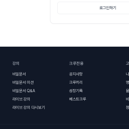
로그인하기
강의
크루전용
비밀문서
공지사항
나
비밀문서 미션
크루끼리
명
비밀문서 Q&A
성장기록
묻
라이브 강의
베스트크루
라이브 강의 다시보기
정