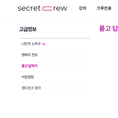
강의
크루전용
묻고 
고급정보
나만의 노하우
명예의 전당
묻고 답하기
비밀칼럼
정다르크 생각