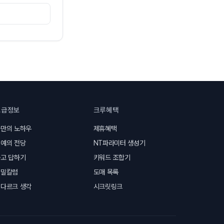
고급정보
크루혜택
만의 노하우
제휴혜택
예의 전당
NT파라미터 생성기
고 답하기
키워드 조합기
비밀칼럼
도매 목록
다르크 생각
시크릿링크