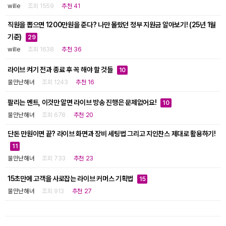
wille
조회 1559
추천 41
직원을 뽑으면 1200만원을 준다? 나만 몰랐던 정부 지원금 알아보기! (25년 1월
기준)
29
wille
조회 1638
추천 36
라이브 켜기 전과 종료 후 꼭 해야 할 것들
10
물만난해녀
조회 1243
추천 16
팔리는 멘트, 이것만 알면 라이브 방송 진행은 문제없어요!
10
물만난해녀
조회 678
추천 20
단돈 만원이면 끝? 라이브 화면과 장비 세팅법 그리고 지인찬스 제대로 활용하기!
11
물만난해녀
조회 733
추천 23
15초만에 고객을 사로잡는 라이브 커머스 기획법
15
물만난해녀
조회 913
추천 27