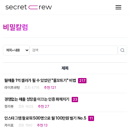
비밀칼럼
제목
월매출 1억 셀러가 될 수 있었던 "물꼬트기" 비법
217
라이프바탕
조회 4716
추천 121
경쟁없는 매출 성장을 이끄는 인증 파헤치기
23
정리봇
조회 1425
추천 27
인스타그램 팔로워 500명으로 월 100만원 벌기 No.5
11
카이로
조회 1190
추천 13