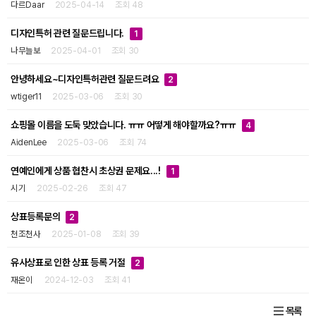
다르Daar
2025-04-14
조회 48
디자인특허 관련 질문드립니다.
1
나무늘보
2025-04-01
조회 30
안녕하세요~디자인특허관련 질문드려요
2
wtiger11
2025-03-06
조회 30
쇼핑몰 이름을 도둑 맞았습니다. ㅠㅠ 어떻게 해야할까요?ㅠㅠ
4
AidenLee
2025-03-06
조회 74
연예인에게 상품 협찬시 초상권 문제요...!
1
시기
2025-02-26
조회 47
상표등록문의
2
천조천사
2025-01-08
조회 39
유사상표로 인한 상표 등록 거절
2
재온이
2024-12-03
조회 41
목록