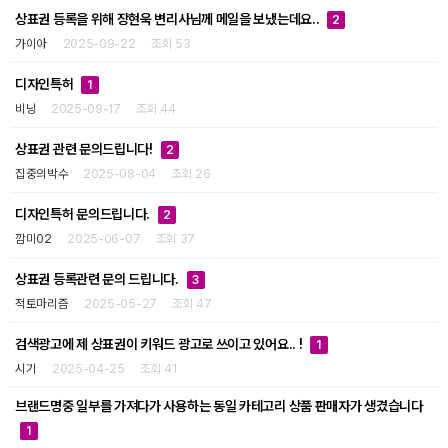
상표권 등록을 위해 장현욱 변리사님께 메일을 보냈는데요..
2
가이아
2025-09-22
조회 53
디자인특허
1
비닝
2025-09-17
조회 44
상표권 관련 문의드립니다!
2
집중의박수
2025-08-04
조회 26
디자인특허 문의드립니다.
2
깜미02
2025-06-07
조회 37
상표권 등록관련 문의 드립니다.
3
적토마리즘
2025-05-27
조회 47
검색광고에 제 상표권이 키워드 광고로 쓰이고 있어요.. !
1
시기
2025-04-25
조회 41
브랜드명중 일부를 가져다가 사용하는 동일 카테고리 상품 판매자가 생겼습니다
1