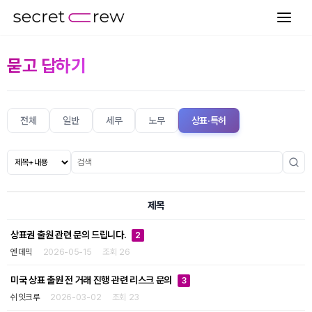
묻고 답하기
전체
일반
세무
노무
상표·특허
제목
상표권 출원 관련 문의 드립니다.
2
엔데믹
2026-05-15
조회 26
미국 상표 출원 전 거래 진행 관련 리스크 문의
3
쉬잇크루
2026-03-02
조회 23