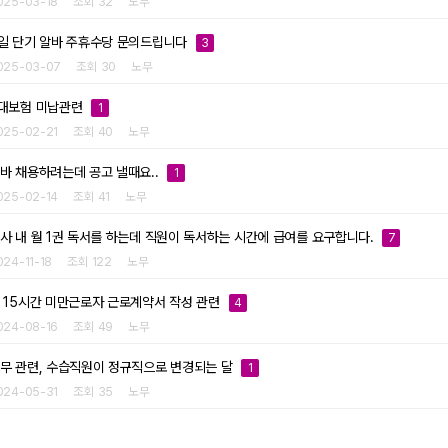
025-03-18
조회 32
노무
일 단기 알바 주휴수당 문의드립니다
3
025-03-07
조회 30
노무
대보험 미납관련
1
025-02-21
조회 40
노무
바 채용하려는데 공고 낼때요..
1
025-02-14
조회 41
노무
사 내 월 1권 독서를 하는데 직원이 독서하는 시간에 급여를 요구합니다.
7
024-11-18
조회 122
노무
 15시간 미만근로자 근로계약서 작성 관련
4
024-08-16
조회 49
노무
무 관련, 수습직원이 정규직으로 변경되는 달
1
024-05-31
조회 35
노무