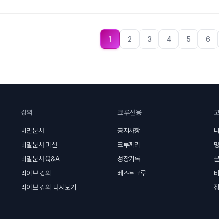
1
2
3
4
5
6
강의
크루전용
비밀문서
공지사항
나
비밀문서 미션
크루끼리
명
비밀문서 Q&A
성장기록
묻
라이브 강의
베스트크루
라이브 강의 다시보기
정