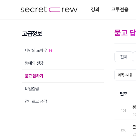
강의
크루전용
묻고 
고급정보
나만의 노하우
전체
명예의 전당
묻고 답하기
비밀칼럼
번호
정다르크 생각
정
101
2
근
100
2