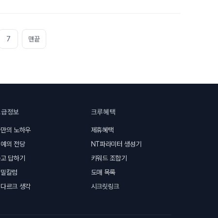
7
맨끝
고급정보
크루혜택
만의 노하우
제휴혜택
예의 전당
NT파라미터 생성기
고 답하기
키워드 조합기
비밀칼럼
도매 목록
다르크 생각
시크릿링크