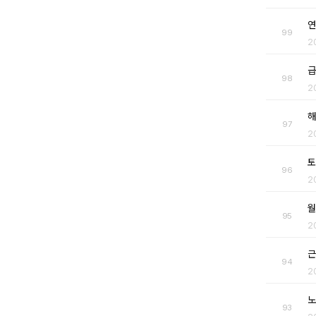
연
99
2
급
98
2
해
97
2
토
96
2
월
95
2
근
94
2
노
93