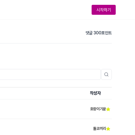
시작하기
댓글 300포인트
작성자
호랑이기운
돌코끼리