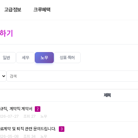
고급정보
크루혜택
답하기
일반
세무
노무
상표·특허
제목
규직, 계약직 계약서
2
026-07-27
조회 27
노무
로계약 및 퇴직 관련 문의드립니다.
3
026-05-08
조회 34
노무