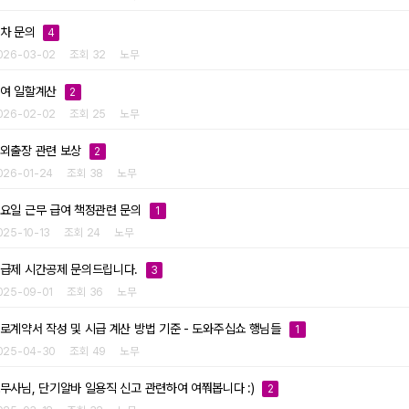
차 문의
4
026-03-02
조회 32
노무
여 일할계산
2
026-02-02
조회 25
노무
외출장 관련 보상
2
026-01-24
조회 38
노무
요일 근무 급여 책정관련 문의
1
025-10-13
조회 24
노무
급제 시간공제 문의드립니다.
3
025-09-01
조회 36
노무
로계약서 작성 및 시급 계산 방법 기준 - 도와주십쇼 행님들
1
025-04-30
조회 49
노무
무사님, 단기알바 일용직 신고 관련하여 여쭤봅니다 :)
2