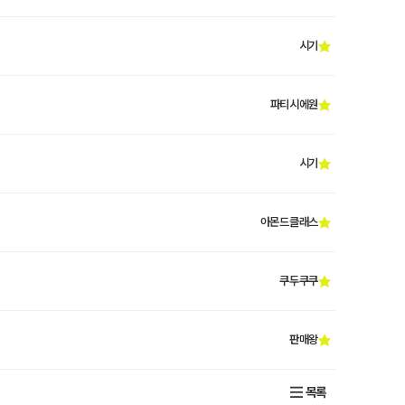
시기
파티시에원
시기
아몬드클래스
쿠두쿠쿠
판매왕
목록