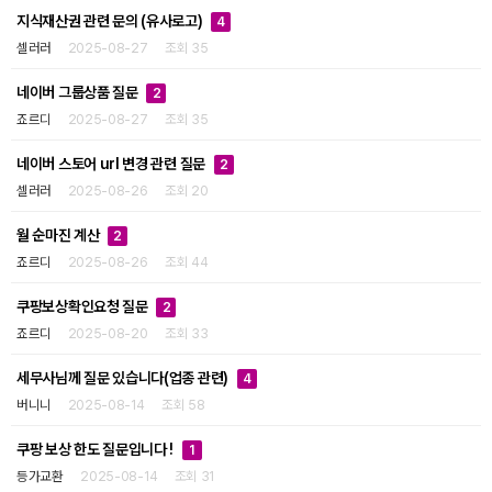
지식재산권 관련 문의 (유사로고)
4
셀러러
2025-08-27
조회 35
네이버 그룹상품 질문
2
죠르디
2025-08-27
조회 35
네이버 스토어 url 변경 관련 질문
2
셀러러
2025-08-26
조회 20
월 순마진 계산
2
죠르디
2025-08-26
조회 44
쿠팡보상확인요청 질문
2
죠르디
2025-08-20
조회 33
세무사님께 질문 있습니다(업종 관련)
4
버니니
2025-08-14
조회 58
쿠팡 보상 한도 질문입니다 !
1
등가교환
2025-08-14
조회 31