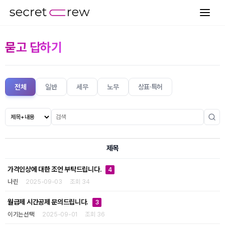
묻고 답하기
전체
일반
세무
노무
상표·특허
제목
가격인상에 대한 조언 부탁드립니다.
4
나린
2025-09-03
조회 34
월급제 시간공제 문의드립니다.
3
이기는선택
2025-09-01
조회 36