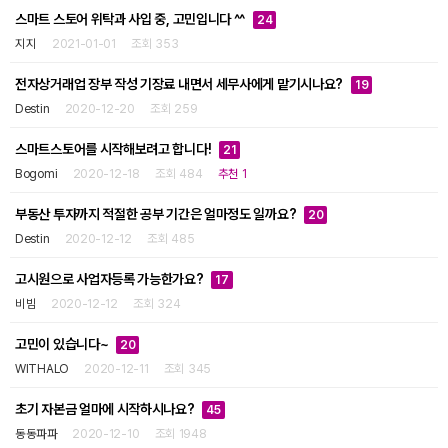
스마트 스토어 위탁과 사입 중, 고민입니다 ^^
24
지지
2021-01-01
조회 353
전자상거래업 장부 작성 기장료 내면서 세무사에게 맡기시나요?
19
Destin
2020-12-20
조회 259
스마트스토어를 시작해보려고 합니다!
21
Bogomi
2020-12-18
조회 484
추천 1
부동산 투자까지 적절한 공부 기간은 얼마정도 일까요?
20
Destin
2020-12-12
조회 485
고시원으로 사업자등록 가능한가요?
17
비빔
2020-12-12
조회 324
고민이 있습니다~
20
WITHALO
2020-12-11
조회 345
초기 자본금 얼마에 시작하시나요?
45
동동파파
2020-12-10
조회 1948