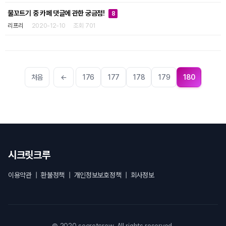
물꼬트기 중 카페 댓글에 관한 궁금점!
8
리프리
2020-12-10
조회 701
처음
←
176
177
178
179
180
시크릿크루
이용약관
|
환불정책
|
개인정보보호정책
|
회사정보