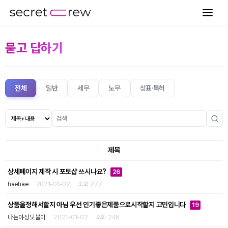
묻고 답하기
전체
일반
세무
노무
상표·특허
제목
상세페이지 제작 시 포토샵 쓰시나요?
26
haehae
2021-01-02
조회 277
상품을정해서할지 아님 우선 인기좋은제품으로시작할지 고민입니다
19
나는야정딧불이
2021-01-02
조회 246