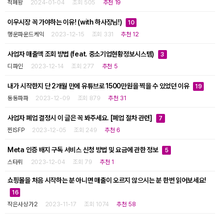
적폐왕
2024-01-04
조회 505
추천 19
이우시장 꼭 가야하는 이유! (with 하사장님!)
10
행운파운드케익
2023-12-15
조회 331
추천 12
사업자 매출액 조회 방법 (feat. 중소기업현황정보시스템)
3
디파인
2023-12-14
조회 277
추천 5
내가 시작한지 단 2개월 만에 유튜브로 1500만원을 찍을 수 있었던 이유
19
동동파파
2023-12-09
조회 879
추천 31
사업자 폐업 결정시 이 글은 꼭 봐주세요. [폐업 절차 관련]
7
찐ISFP
2023-12-05
조회 249
추천 6
Meta 인증 배지 구독 서비스 신청 방법 및 요금에 관한 정보
5
스타뤼
2023-12-04
조회 79
추천 1
쇼핑몰을 처음 시작하는 분 아니면 매출이 오르지 않으시는 분 한번 읽어보세요!
16
작은사상가2
2023-11-17
조회 1074
추천 58