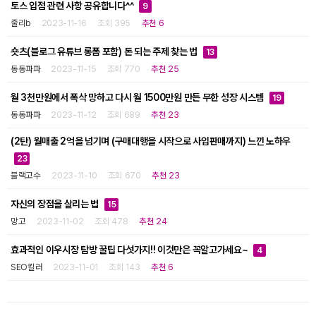
토스 입점 관련 사항 공유합니다^^
9
줄리b
2023-11-16
조회 395
추천 6
숏츠(블로그 유튜브 롱폼 포함) 돈 되는 주제 찾는 법
13
동동파파
2023-11-15
조회 770
추천 25
월 3천만원에서 폭삭 망하고 다시 월 1500만원 만든 무한 성장 시스템
19
동동파파
2023-11-12
조회 689
추천 23
(2탄) 월매출 2억을 넘기며 (구매대행을 시작으로 사입판매까지) 느낀 노하우
23
블랙고수
2023-11-10
조회 670
추천 23
자신의 장점을 살리는 법
15
망고
2023-11-02
조회 478
추천 24
효과적인 이우시장 탐방 꿀팁 다섯가지!! 이것만은 꼭알고가세요~
4
SEO킬러
2023-11-01
조회 143
추천 6