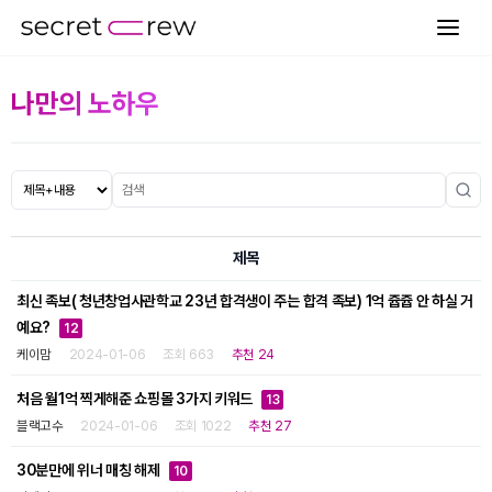
나만의 노하우
제목
최신 족보( 청년창업사관학교 23년 합격생이 주는 합격 족보) 1억 쥽쥽 안 하실 거
예요?
12
케이맘
2024-01-06
조회 663
추천 24
처음 월1억 찍게해준 쇼핑몰 3가지 키워드
13
블랙고수
2024-01-06
조회 1022
추천 27
30분만에 위너 매칭 해제
10