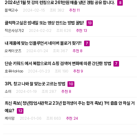
2024년 1월 첫 강의 런칭으로 261만원 매출 냈던 경험 공유 합니다.
8
블랙고수
2024-02-15
조회 382
추천 11
클릭하고싶은 썸네일 또는 영상 만드는 방법 꿀팁!
13
작은사상가2
2024-02-02
조회 626
추천 13
내 제품에 맞는 인플루언서 네이버 블로거 찾기!!
7
오케이굿즈
2024-01-24
조회 367
추천 8
단순 키워드 에서 복합으로의 쇼핑 검색어 변화에 따른 간단한 방법
7
호후HoHoo
2024-01-23
조회 190
추천 9
3PL 창고 나와 잘 맞는곳 고르는 방법
10
소미
2024-01-19
조회 287
추천 8
최신 족보( 청년창업사관학교 23년 합격생이 주는 합격 족보) 1억 쥽쥽 안 하실 거
예요?
12
케이맘
2024-01-06
조회 663
추천 24