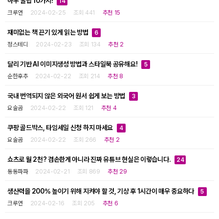
하우 꿀팁 10가지!
14
크루연
2024-02-25
조회 441
추천 15
재미없는 책 끈기 있게 읽는 방법
6
정스테디
2024-02-23
조회 134
추천 2
달리 기반 AI 이미지생성 방법과 스타일북 공유해요!
5
순한후추
2024-02-22
조회 214
추천 8
국내 번역되지 않은 외국어 원서 쉽게 보는 방법
3
요술곰
2024-02-22
조회 121
추천 4
쿠팡 골드박스, 타임세일 신청 하지 마세요
4
요술곰
2024-02-22
조회 266
추천 2
쇼츠로 월 2천? 겸손한게 아니라 진짜 유튜브 현실은 이렇습니다.
24
동동파파
2024-02-21
조회 869
추천 29
생산력을 200% 높이기 위해 지켜야 할 것, 기상 후 1시간이 매우 중요하다
5
크루연
2024-02-16
조회 205
추천 6