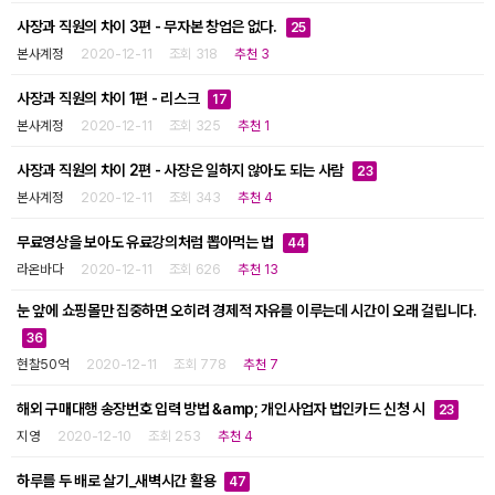
사장과 직원의 차이 3편 - 무자본 창업은 없다.
25
본사계정
2020-12-11
조회 318
추천 3
사장과 직원의 차이 1편 - 리스크
17
본사계정
2020-12-11
조회 325
추천 1
사장과 직원의 차이 2편 - 사장은 일하지 않아도 되는 사람
23
본사계정
2020-12-11
조회 343
추천 4
무료영상을 보아도 유료강의처럼 뽑아먹는 법
44
라온바다
2020-12-11
조회 626
추천 13
눈 앞에 쇼핑몰만 집중하면 오히려 경제적 자유를 이루는데 시간이 오래 걸립니다.
36
현찰50억
2020-12-11
조회 778
추천 7
해외 구매대행 송장번호 입력 방법 &amp; 개인사업자 법인카드 신청 시
23
지영
2020-12-10
조회 253
추천 4
하루를 두 배로 살기_새벽시간 활용
47