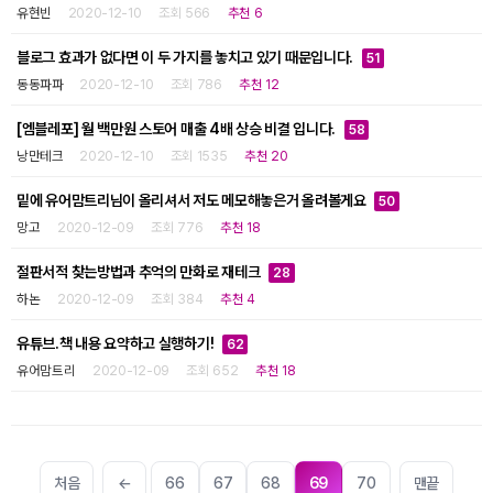
유현빈
2020-12-10
조회 566
추천 6
블로그 효과가 없다면 이 두 가지를 놓치고 있기 때문입니다.
51
동동파파
2020-12-10
조회 786
추천 12
[엠블레포] 월 백만원 스토어 매출 4배 상승 비결 입니다.
58
낭만테크
2020-12-10
조회 1535
추천 20
밑에 유어맘트리님이 올리셔서 저도 메모해놓은거 올려볼게요
50
망고
2020-12-09
조회 776
추천 18
절판서적 찾는방법과 추억의 만화로 재테크
28
하논
2020-12-09
조회 384
추천 4
유튜브.책 내용 요약하고 실행하기!
62
유어맘트리
2020-12-09
조회 652
추천 18
처음
←
66
67
68
69
70
맨끝