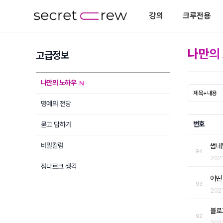
강의
크루전용
나만의
고급정보
나만의 노하우
명예의 전당
번호
묻고 답하기
비밀칼럼
썸네
94
202
정다르크 생각
어떤
93
202
블로
92
202