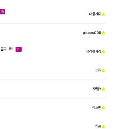
19
대왕개미
pisces009
들때 똭!!
15
유리한세상
브리
모델Y
킹스맨
하논