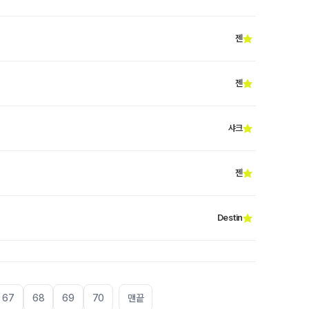
젠
젠
샤크
젠
Destin
67
68
69
70
맨끝