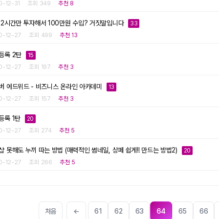
0-12-31
조회 349
추천 8
 2시간만 투자해서 100만원 수입? 거짓말입니다
33
0-12-27
조회 499
추천 13
등록 2탄
15
0-12-27
조회 197
추천 3
버 에드위드 - 비즈니스 온라인 아카데미
13
0-12-27
조회 157
추천 3
등록 1탄
20
0-12-27
조회 274
추천 5
샵 못해도 누끼 따는 방법 (매력적인 썸네일, 상페 쉽게!! 만드는 방법2)
20
0-12-27
조회 266
추천 5
처음
←
61
62
63
64
65
66