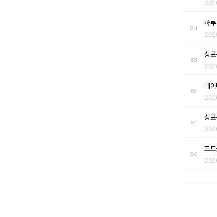
202
하루
84
202
상표
83
202
네이
82
202
상표
81
202
포토
80
202