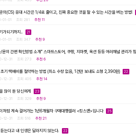
문의(CS) 응대 시간은 1/4로 줄이고, 진짜 중요한 것을 할 수 있는 시간을 버는 방법!
1-01-01
조회 281
추천 11
기가되기까지..
21
1-01-01
조회 347
추천 9
문/문의 간편 확인방법 소개" 스마트스토어, 쿠팡, 지마켓, 옥션 등등 여러채널 관리가 힘
0-12-31
조회 273
추천 6
 초기 택배비를 절약하는 방법 (최소 수량 없음, 1건만 보내도 소형 2,390원)
22
0-12-31
조회 405
추천 14
을 많이 둔 당신에게
23
0-12-31
조회 329
추천 9
이처럼 계속 걸어가는 1년6개월차 구매대행셀러 <킹스맨>입니다
25
0-12-31
조회 516
추천 21
 듣는다고 내 인생은 달라지지 않는다.
22