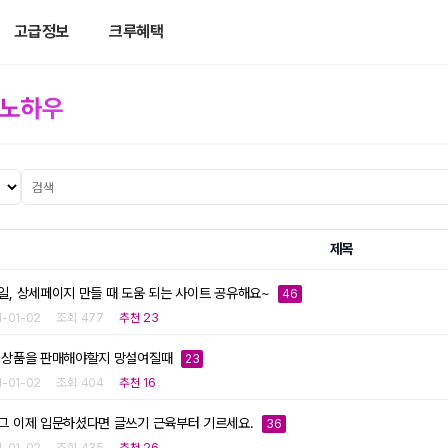
고급정보
크루혜택
 노하우
제목
일, 상세페이지 만들 때 도움 되는 사이트 공유해요~
46
1-01-02
조회 477
추천 23
 상품을 판매해야할지 망설여질때
23
1-01-02
조회 404
추천 16
그 이제 입문하셨다면 글쓰기 근육부터 기르세요.
36
1-01-02
조회 435
추천 26