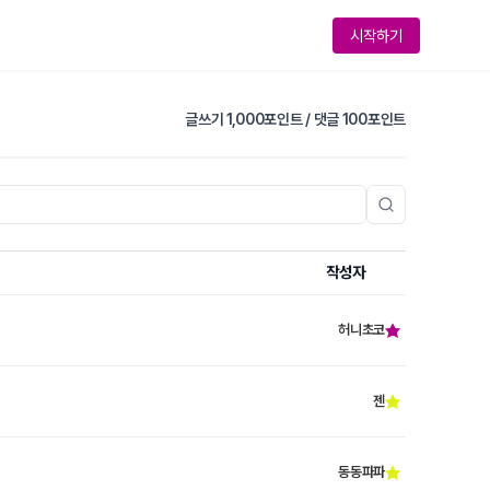
시작하기
글쓰기 1,000포인트
/
댓글 100포인트
작성자
허니초코
젠
동동파파