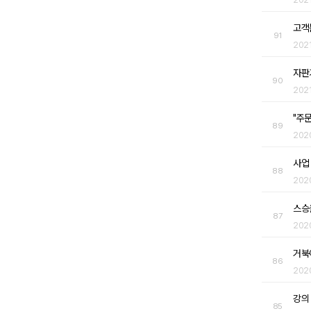
고객
91
202
자판
90
202
"주
89
202
사업
88
202
스승
87
202
거북
86
202
강의
85