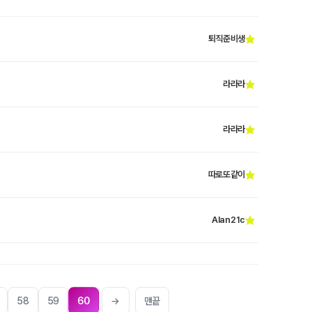
퇴직준비생
라라라
라라라
따로또같이
Alan21c
58
59
60
→
맨끝