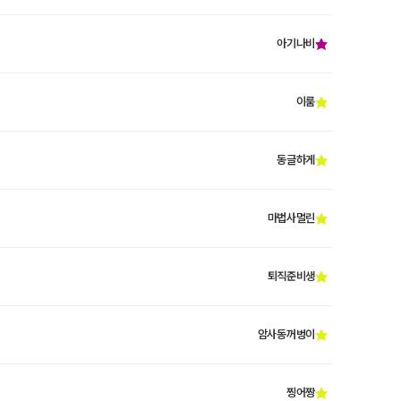
아기나비
이룸
동글하게
마법사멀린
퇴직준비생
암사동꺼벙이
찡어짱