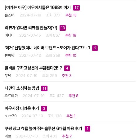
[여기는 이우] 이우에서들은 1688이야기
17
몬스터
2024-07-19
조회 377
추천 13
리뷰가 없다면 리뷰를 만들자(?!)
13
버니니
2024-07-15
조회 867
추천 18
‘이거’ 신청했더니 네이버 브랜드스토어가 된다고? - 1
2
판매왕
2024-07-13
조회 359
추천 10
알바를 구하고싶은데 부담된다면!!?
4
무념
2024-07-10
조회 259
추천 3
나만의 소싱하는 방법
11
오르테가
2024-07-10
조회 427
추천 8
이우시장 다녀온 후기
3
sure79
2024-07-10
조회 138
추천 1
쿠팡 광고 효율 높여주는 솔루션 6개월 이용 후기
1
이브
2024-07-10
조회 433
추천 7