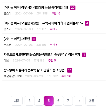
[여기는 이우] 이우시장 상인에게 들은 충격적인 말!!
20
몬스터
2024-07-09
조회 358
추천 16
[여기는 이우] 오늘은 재밌는 이우역사 이야기 하나 던져볼께요~
4
몬스터
2024-07-08
조회 87
추천 2
[여기는 이우] 교통편
8
몬스터
2024-07-06
조회 86
추천 6
자동으로 재고관리되는 쇼핑몰 종합관리 솔루션 1년 이용 후기
1
이브
2024-07-05
조회 183
추천 5
광고없이 확실하게 순수익 월50만원 버는 소싱법!
14
행운파운드케익
2024-06-29
조회 702
추천 26
처음
3
4
5
6
7
→
맨끝