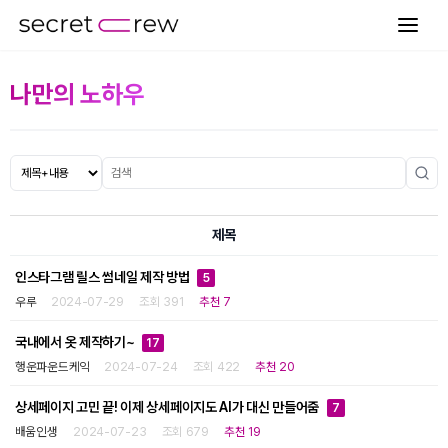
나만의 노하우
제목
인스타그램 릴스 썸네일 제작 방법
5
우루
2024-07-29
조회 391
추천 7
국내에서 옷 제작하기~
17
행운파운드케익
2024-07-24
조회 422
추천 20
상세페이지 고민 끝! 이제 상세페이지도 AI가 대신 만들어줌
7
배움인생
2024-07-23
조회 679
추천 19