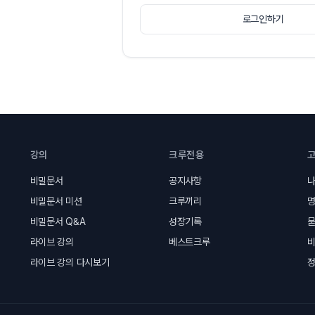
로그인하기
강의
크루전용
비밀문서
공지사항
나
비밀문서 미션
크루끼리
명
비밀문서 Q&A
성장기록
묻
라이브 강의
베스트크루
라이브 강의 다시보기
정