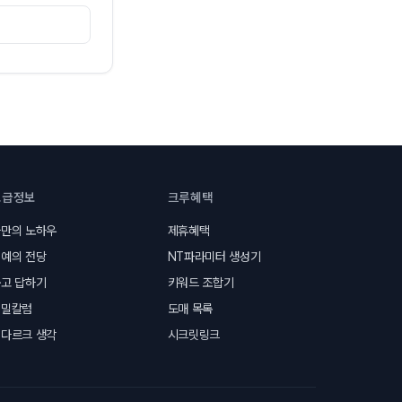
고급정보
크루혜택
만의 노하우
제휴혜택
예의 전당
NT파라미터 생성기
고 답하기
키워드 조합기
비밀칼럼
도매 목록
다르크 생각
시크릿링크