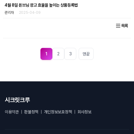
4월 8일 돈브님 광고 효율을 높이는 상품등록법
관리자
2025-04-09
목록
1
2
3
맨끝
시크릿크루
이용약관
|
환불정책
|
개인정보보호정책
|
회사정보