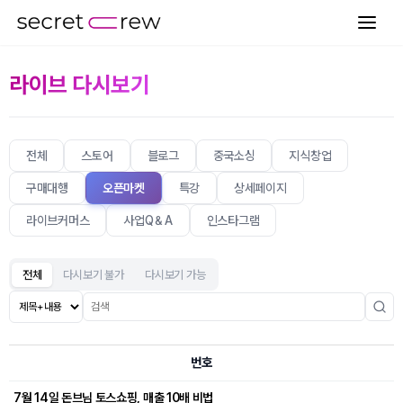
라이브 다시보기
전체
스토어
블로그
중국소싱
지식창업
구매대행
오픈마켓
특강
상세페이지
라이브커머스
사업Q＆A
인스타그램
전체
다시보기 불가
다시보기 가능
번호
7월 14일 돈브님 토스쇼핑, 매출 10배 비법