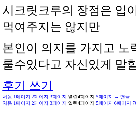
시크릿크루의 장점은 입아
먹여주지는 않지만
본인이 의지를 가지고 노
룰수있다고 자신있게 말
후기 쓰기
처음
1
페이지
2
페이지
3
페이지
열린
4
페이지
5
페이지
→
맨끝
처음
1
페이지
2
페이지
3
페이지
열린
4
페이지
5
페이지
6
페이지
7