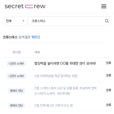
크루스마스
검색결과
160
건
게시판
제목
크루스
협상력을 높이려면 OO를 최대한 많이 모아라!
나만의 노하우
크루스
[댓] 다독자분들 책값 절약하는 방법
나만의 노하우
[댓] 스마트스토어 소싱 및 상품 등록, 초보에게 전하
크루스
명예의 전당
는 나만의 노하우_ 라이프바탕
크루스
[댓] 진짜 베스트 크루가 되는 법
명예의 전당