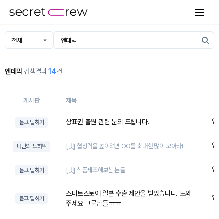
엔데믹
검색결과
14
건
게시판
제목
엔
상표권 출원 관련 문의 드립니다.
묻고 답하기
엔
[댓] 협상력을 높이려면 OO를 최대한 많이 모아라!
나만의 노하우
엔
[댓] 식품제조해보신 분들
묻고 답하기
스마트스토어 일본 수출 제안을 받았습니다. 도와
엔
묻고 답하기
주세요 크루님들 ㅠㅠ