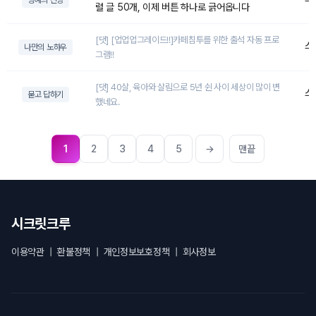
명예의 전당
럴 글 50개, 이제 버튼 하나로 긁어옵니다
[댓] [업업업그레이드!!]카페침투를 위한 출석 자동 프로
스
나만의 노하우
그램!!
[댓] 40살, 육아와 살림으로 5년 쉰 사이 세상이 많이 변
스
묻고 답하기
했네요.
1
2
3
4
5
→
맨끝
시크릿크루
이용약관
|
환불정책
|
개인정보보호정책
|
회사정보