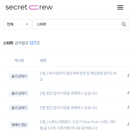
스타뤼
검색결과
127
건
게시판
제목
[댓] 2개 사업자의 일반과세 변경 및 매입관련 문의드려
스
묻고 답하기
요
스
[댓] 법인 밑에 지점을 등록하고 싶습니다.
묻고 답하기
스
[댓] 법인 밑에 지점을 등록하고 싶습니다.
묻고 답하기
[댓] [스레드] 레퍼런스 수집기 Viral-Pick 스레드 바이
스
명예의 전당
럴 글 50개, 이제 버튼 하나로 긁어옵니다