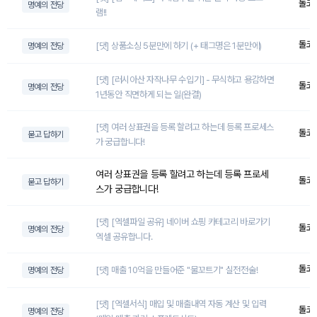
돌코
명예의 전당
램!!
돌코
[댓] 상품소싱 5분만에 하기 (+ 태그명은 1분만에)
명예의 전당
[댓] [러시아산 자작나무 수입기] - 무식하고 용감하면
돌코
명예의 전당
1년동안 직면하게 되는 일(완결)
[댓] 여러 상표권을 등록 할려고 하는데 등록 프로세스
돌코
묻고 답하기
가 궁급합니다!
여러 상표권을 등록 할려고 하는데 등록 프로세
돌코
묻고 답하기
스가 궁급합니다!
[댓] [엑셀파일 공유] 네이버 쇼핑 카테고리 바로가기
돌코
명예의 전당
엑셀 공유합니다.
돌코
[댓] 매출 10억을 만들어준 "물꼬트기" 실전전술!
명예의 전당
[댓] [엑셀서식] 매입 및 매출내역 자동 계산 및 입력
돌코
명예의 전당