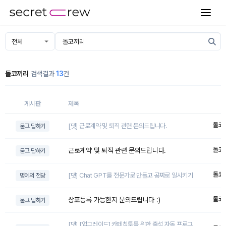
돌코끼리
검색결과
13
건
게시판
제목
돌코
[댓] 근로계약 및 퇴직 관련 문의드립니다.
묻고 답하기
돌코
근로계약 및 퇴직 관련 문의드립니다.
묻고 답하기
돌코
[댓] Chat GPT를 전문가로 만들고 공짜로 일시키기
명예의 전당
돌코
상표등록 가능한지 문의드립니다 :)
묻고 답하기
[댓] [업그레이드] 카페침투를 위한 출석 자동 프로그