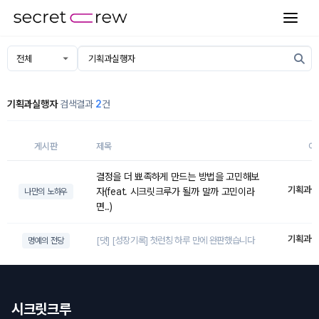
기획과실행자
검색결과
2
건
게시판
제목
이
결정을 더 뾰족하게 만드는 방법을 고민해보
기획과실
자(feat. 시크릿크루가 될까 말까 고민이라
나만의 노하우
면..)
기획과실
[댓] [성장기록] 첫런칭 하루 만에 완판했습니다
명예의 전당
시크릿크루