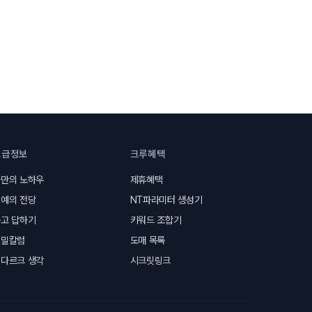
고급정보
크루혜택
만의 노하우
제휴혜택
예의 전당
NT파라미터 생성기
고 답하기
키워드 조합기
비밀칼럼
도매 목록
다르크 생각
시크릿링크