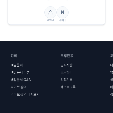
N
아이디
네이버
강의
크루전용
비밀문서
공지사항
나
비밀문서 미션
크루끼리
명
비밀문서 Q&A
성장기록
묻
라이브 강의
베스트크루
라이브 강의 다시보기
정