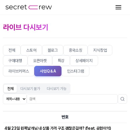
라이브 다시보기
전체
스토어
블로그
중국소싱
지식창업
구매대행
오픈마켓
특강
상세페이지
라이브커머스
사업Q＆A
인스타그램
전체
다시보기 불가
다시보기 가능
번호
4월 23일 왼쪽날개님 내 상품 가격 구조 괜찮은걸까? (feat. 공헌이익)