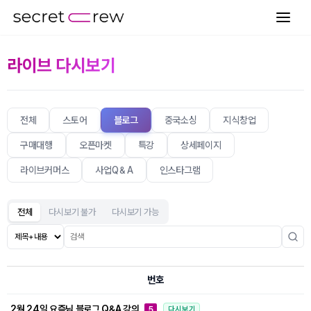
라이브 다시보기
전체
스토어
블로그
중국소싱
지식창업
구매대행
오픈마켓
특강
상세페이지
라이브커머스
사업Q＆A
인스타그램
전체
다시보기 불가
다시보기 가능
번호
2월 24일 요즘님 블로그 Q&A 강의
5
다시보기